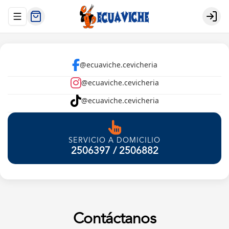
Abrir menu de navegación
Login
@ecuaviche.cevicheria
@ecuaviche.cevicheria
@ecuaviche.cevicheria
SERVICIO A DOMICILIO
2506397 / 2506882
Contáctanos