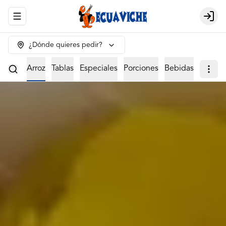
Abrir menu de navegación
Login
¿Dónde quieres pedir?
viches
Arroz
Tablas
Especiales
Porciones
Bebidas