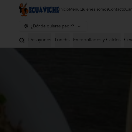
Inicio
Menú
Quienes somos
Contacto
Car
¿Dónde quieres pedir?
Desayunos
Lunchs
Encebollados y Caldos
Cev