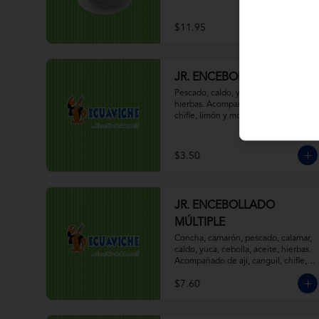
$11.95
JR. ENCEBOLLADO
Pescado, caldo, yuca, cebolla, aceite, 
hierbas. Acompañado de ají, canguil, 
chifle, limón y mostaza.
$3.50
JR. ENCEBOLLADO
MÚLTIPLE
Concha, camarón, pescado, calamar, 
caldo, yuca, cebolla, aceite, hierbas. 
Acompañado de ají, canguil, chifle, 
limón y mostaza.
$7.60