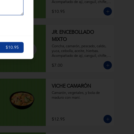
Acompañado de ají, canguil, chifle, 
limón y mostaza.
$10.95
JR. ENCEBOLLADO
MIXTO
Concha, camarón, pescado, caldo, 
$10.95
yuca, cebolla, aceite, hierbas. 
Acompañado de ají, canguil, chifle, 
limón y mostaza.
$7.00
VICHE CAMARÓN
Camarón, vegetales, y bola de 
maduro con maní.
$12.95