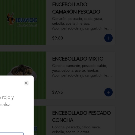
ENCEBOLLADO
CAMARÓN PESCADO
Camarón, pescado, caldo, yuca, 
cebolla, aceite, hierbas. 
Acompañado de ají, canguil, chifle, 
limón y mostaza.
$9.80
ENCEBOLLADO MIXTO
Concha, camarón, pescado, caldo, 
yuca, cebolla, aceite, hierbas. 
Acompañado de ají, canguil, chifle, 
limón y mostaza.
Close
$9.95
 rojo y
salsa
ENCEBOLLADO PESCADO
CONCHA
Concha, pescado, caldo, yuca, 
cebolla, aceite, hierbas. 