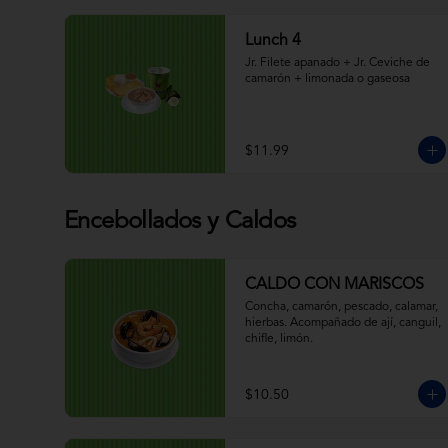
Lunch 4
Jr. Filete apanado + Jr. Ceviche de 
camarón + limonada o gaseosa
$11.99
Encebollados y Caldos
CALDO CON MARISCOS
Concha, camarón, pescado, calamar, 
hierbas. Acompañado de ají, canguil, 
chifle, limón.
$10.50