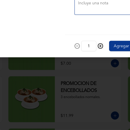
$4.50
JR. ENCEBOLLADO
CAMARÓN PESCADO
Camarón, pescado, caldo, yuca, 
Agregar
cebolla, aceite, hierbas. 
Acompañado de ají, canguil, chifle, 
limón y mostaza
$7.00
PROMOCION DE
ENCEBOLLADOS
3 encebollados normales.
$11.99