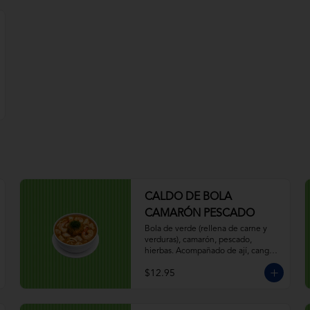
CALDO DE BOLA
CAMARÓN PESCADO
Bola de verde (rellena de carne y 
verduras), camarón, pescado, 
hierbas. Acompañado de ají, canguil, 
chifle, limón.
$12.95