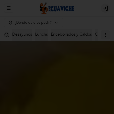
Abrir menu de navegación
Login
¿Dónde quieres pedir?
Desayunos
Lunchs
Encebollados y Caldos
Ceviches