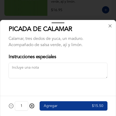
verde, ají y limón.
$16.95
ARROZ CON CALAMAR
PICADA DE CALAMAR
Calamar, maduros y pimiento rojo, arveja. 
Acompañado de salsa verde, ají y limón.
Calamar, tres dedos de yuca, un maduro.
Acompañado de salsa verde, ají y limón.
Instrucciones especiales
$9.95
ARROZ CON CAMARÓN
Camarón, pimiento rojo, arveja, maduros. 
Acompañado de salsa verde, ají y limón.
$9.95
Agregar
$15.50