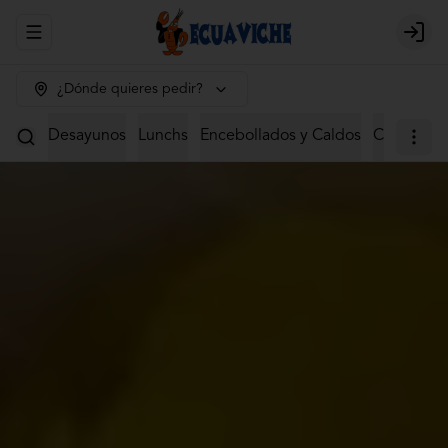
Abrir menu de navegación
Login
¿Dónde quieres pedir?
Desayunos
Lunchs
Encebollados y Caldos
Ceviches