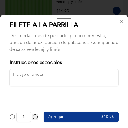
verde, ají y limón.
$16.95
FILETE A LA PARRILLA
ARROZ CON CALAMAR
Dos medallones de pescado, porción menestra,
Calamar, maduros y pimiento rojo, arveja. 
Acompañado de salsa verde, ají y limón.
porción de arroz, porción de patacones. Acompañado
de salsa verde, ají y limón.
Instrucciones especiales
$9.95
ARROZ CON CAMARÓN
Camarón, pimiento rojo, arveja, maduros. 
Acompañado de salsa verde, ají y limón.
$9.95
Agregar
$10.95