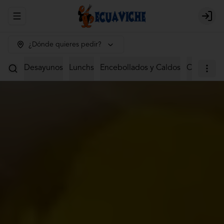
Abrir menu de navegación
Login
¿Dónde quieres pedir?
Desayunos
Lunchs
Encebollados y Caldos
Ceviches