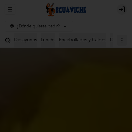
Abrir menu de navegación
Login
¿Dónde quieres pedir?
Desayunos
Lunchs
Encebollados y Caldos
Ceviches