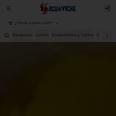
Abrir menu de navegación
Login
¿Dónde quieres pedir?
Desayunos
Lunchs
Encebollados y Caldos
Ceviches