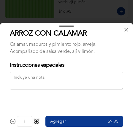
verde, ají y limón.
$16.95
ARROZ CON CALAMAR
ARROZ CON CALAMAR
Calamar, maduros y pimiento rojo, arveja. 
Acompañado de salsa verde, ají y limón.
Calamar, maduros y pimiento rojo, arveja.
Acompañado de salsa verde, ají y limón.
Instrucciones especiales
$9.95
ARROZ CON CAMARÓN
Camarón, pimiento rojo, arveja, maduros. 
Acompañado de salsa verde, ají y limón.
$9.95
Agregar
$9.95