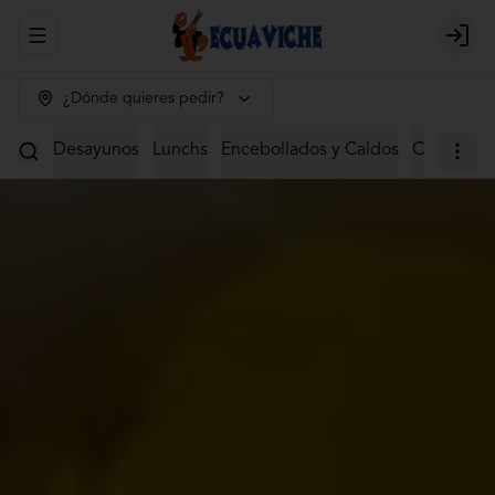
Abrir menu de navegación
Login
¿Dónde quieres pedir?
Desayunos
Lunchs
Encebollados y Caldos
Ceviches