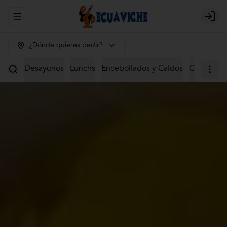
Abrir menu de navegación
Login
¿Dónde quieres pedir?
Desayunos
Lunchs
Encebollados y Caldos
Ceviches