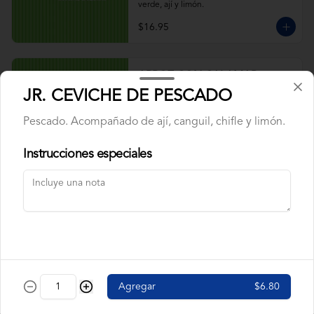
verde, ají y limón.
$16.95
ARROZ CON CALAMAR
Calamar, maduros y pimiento rojo, arveja. 
JR. CEVICHE DE PESCADO
Acompañado de salsa verde, ají y limón.
Pescado. Acompañado de ají, canguil, chifle y limón.
Instrucciones especiales
$9.95
ARROZ CON CAMARÓN
Camarón, pimiento rojo, arveja, maduros. 
Acompañado de salsa verde, ají y limón.
$9.95
Agregar
$6.80