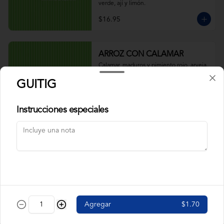
verde, ají y limón.
$16.95
ARROZ CON CALAMAR
Calamar, maduros y pimiento rojo, arveja. 
Acompañado de salsa verde, ají y limón.
GUITIG
Instrucciones especiales
$9.95
ARROZ CON CAMARÓN
Camarón, pimiento rojo, arveja, maduros. 
Acompañado de salsa verde, ají y limón.
$9.95
Agregar
$1.70