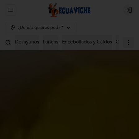
Abrir menu de navegación
Login
¿Dónde quieres pedir?
Desayunos
Lunchs
Encebollados y Caldos
Ceviches