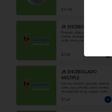
$11.95
JR. ENCEBOLLADO
Pescado, caldo, yuca, cebolla, aceite, 
hierbas. Acompañado de ají, canguil, 
chifle, limón y mostaza.
$3.50
JR. ENCEBOLLADO
MÚLTIPLE
Concha, camarón, pescado, calamar, 
caldo, yuca, cebolla, aceite, hierbas. 
Acompañado de ají, canguil, chifle, 
limón y mostaza.
$7.60