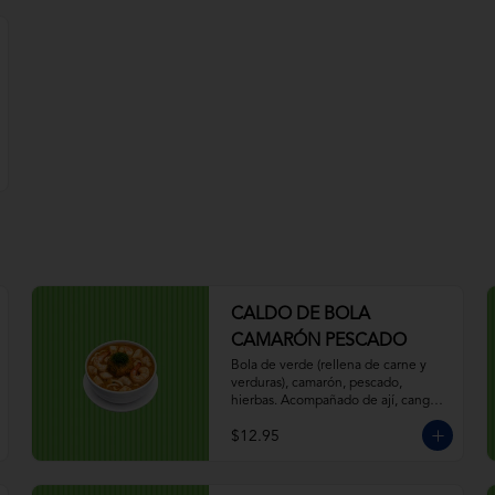
CALDO DE BOLA
CAMARÓN PESCADO
Bola de verde (rellena de carne y 
verduras), camarón, pescado, 
hierbas. Acompañado de ají, canguil, 
chifle, limón.
$12.95