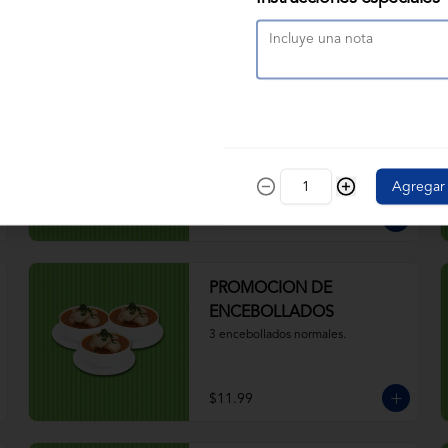
$4.50
JR. ENCEBOLLADO
CAMARÓN PESCADO
Camarón, pescado, caldo, yuca, 
cebolla, aceite, hierbas. 
Agregar
Acompañado de ají, canguil, chifle, 
limón y mostaza
$7.00
PROMOCION DE
ENCEBOLLADOS
3 encebollados normales.
$11.99