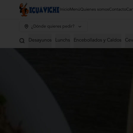
Inicio
Menú
Quienes somos
Contacto
Car
¿Dónde quieres pedir?
Desayunos
Lunchs
Encebollados y Caldos
Cev