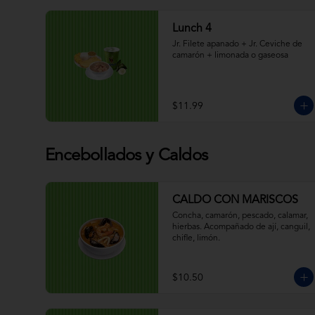
Lunch 4
Jr. Filete apanado + Jr. Ceviche de 
camarón + limonada o gaseosa
$11.99
Encebollados y Caldos
CALDO CON MARISCOS
Concha, camarón, pescado, calamar, 
hierbas. Acompañado de ají, canguil, 
chifle, limón.
$10.50