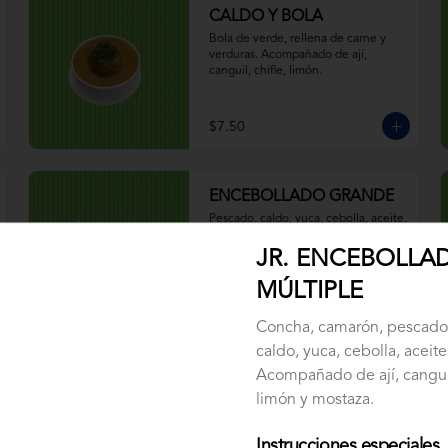
CALDO Y BOLA
Bola de verde, rellena de carne y 
verduras. Acompañado de ají, 
canguil, chifle, limón.
$7.50
ENCEBOLLADO GRANDE
Pescado, caldo, yuca, cebolla, aceite, 
hierbas. Acompañado de ají, canguil, 
chifle, limón y mostaza.
JR. ENCEBOLLA
MÚLTIPLE
$5.50
Concha, camarón, pescado,
caldo, yuca, cebolla, aceite
Acompañado de ají, canguil
ENCEBOLLADO NORMAL
limón y mostaza.
Pescado, caldo, yuca, cebolla, aceite, 
hierbas. Acompañado de ají, canguil, 
chifle, limón y mostaza.
Instrucciones especiales