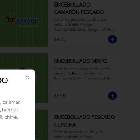
ENCEBOLLADO
CAMARÓN PESCADO
Camarón, pescado, caldo, yuca, 
cebolla, aceite, hierbas. 
Acompañado de ají, canguil, chifle, 
limón y mostaza.
$9.80
ENCEBOLLADO MIXTO
Concha, camarón, pescado, caldo, 
yuca, cebolla, aceite, hierbas. 
Acompañado de ají, canguil, chifle, 
DO
Close
limón y mostaza.
$9.95
 calamar,
, hierbas.
, chifle,
ENCEBOLLADO PESCADO
CONCHA
Concha, pescado, caldo, yuca, 
cebolla, aceite, hierbas. 