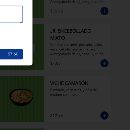
Acompañado de ají, canguil, chifle, 
limón y mostaza.
$10.95
JR. ENCEBOLLADO
MIXTO
Concha, camarón, pescado, caldo, 
yuca, cebolla, aceite, hierbas. 
$7.60
Acompañado de ají, canguil, chifle, 
limón y mostaza.
$7.00
VICHE CAMARÓN
Camarón, vegetales, y bola de 
maduro con maní.
$12.95