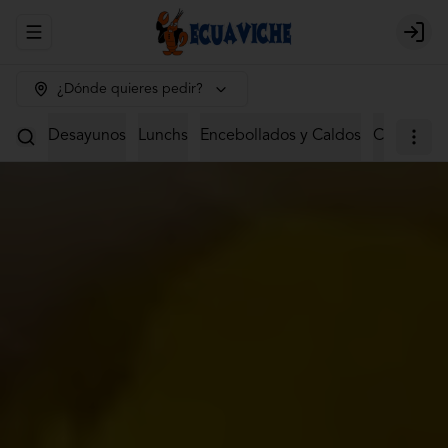
Abrir menu de navegación
Login
¿Dónde quieres pedir?
Desayunos
Lunchs
Encebollados y Caldos
Ceviches