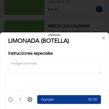
verde, ají y limón.
$16.95
ARROZ CON CALAMAR
Calamar, maduros y pimiento rojo, arveja. 
Acompañado de salsa verde, ají y limón.
LIMONADA (BOTELLA)
Instrucciones especiales
$9.95
ARROZ CON CAMARÓN
Camarón, pimiento rojo, arveja, maduros. 
Acompañado de salsa verde, ají y limón.
$9.95
Agregar
$2.50