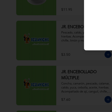
$11.95
JR. ENCEBOLLADO
Pescado, caldo, yuca, cebolla, aceite, 
hierbas. Acompañado de ají, canguil, 
chifle, limón y mostaza.
$3.50
JR. ENCEBOLLADO
MÚLTIPLE
Concha, camarón, pescado, calamar, 
caldo, yuca, cebolla, aceite, hierbas. 
Acompañado de ají, canguil, chifle, 
limón y mostaza.
$7.60