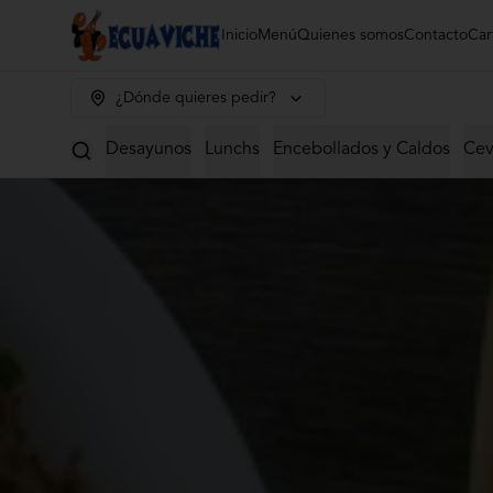
Inicio
Menú
Quienes somos
Contacto
Car
¿Dónde quieres pedir?
Desayunos
Lunchs
Encebollados y Caldos
Cev