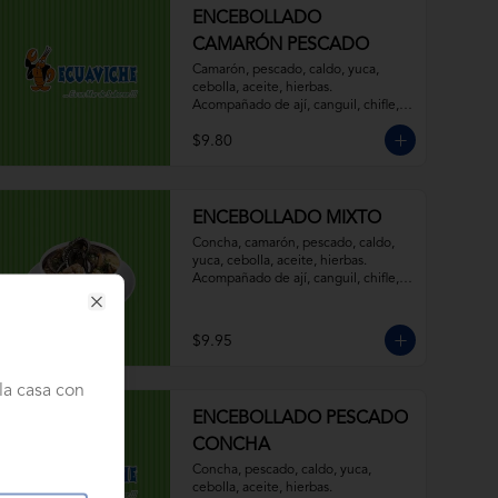
ENCEBOLLADO
CAMARÓN PESCADO
Camarón, pescado, caldo, yuca, 
cebolla, aceite, hierbas. 
Acompañado de ají, canguil, chifle, 
limón y mostaza.
$9.80
ENCEBOLLADO MIXTO
Concha, camarón, pescado, caldo, 
yuca, cebolla, aceite, hierbas. 
Acompañado de ají, canguil, chifle, 
limón y mostaza.
Close
$9.95
la casa con
ENCEBOLLADO PESCADO
CONCHA
Concha, pescado, caldo, yuca, 
cebolla, aceite, hierbas. 