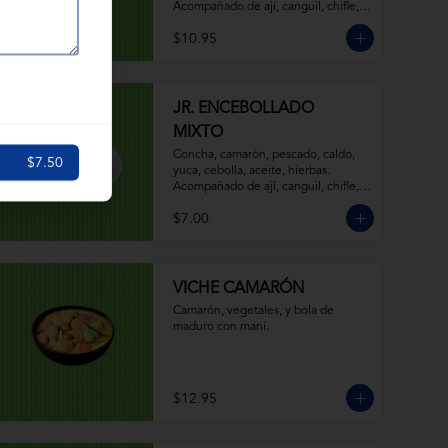
Acompañado de ají, canguil, chifle, 
limón y mostaza.
$10.95
JR. ENCEBOLLADO
MIXTO
Concha, camarón, pescado, caldo, 
$7.50
yuca, cebolla, aceite, hierbas. 
Acompañado de ají, canguil, chifle, 
limón y mostaza.
$7.00
VICHE CAMARÓN
Camarón, vegetales, y bola de 
maduro con maní.
$12.95