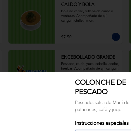
CALDO Y BOLA
Bola de verde, rellena de carne y 
verduras. Acompañado de ají, 
canguil, chifle, limón.
$7.50
ENCEBOLLADO GRANDE
Pescado, caldo, yuca, cebolla, aceite, 
hierbas. Acompañado de ají, canguil, 
chifle, limón y mostaza.
COLONCHE DE
$5.50
PESCADO
Pescado, salsa de Maní de 
patacones, café y jugo.
ENCEBOLLADO NORMAL
Pescado, caldo, yuca, cebolla, aceite, 
hierbas. Acompañado de ají, canguil, 
Instrucciones especiales
chifle, limón y mostaza.