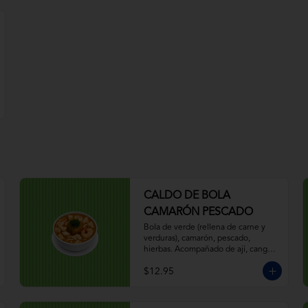
CALDO DE BOLA
CAMARÓN PESCADO
Bola de verde (rellena de carne y 
verduras), camarón, pescado, 
hierbas. Acompañado de ají, canguil, 
chifle, limón.
$12.95