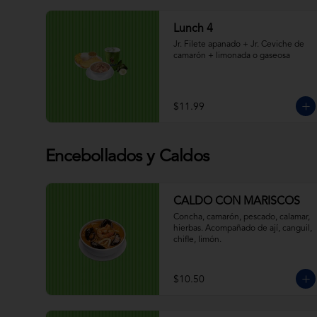
Lunch 4
Jr. Filete apanado + Jr. Ceviche de 
camarón + limonada o gaseosa
$11.99
Encebollados y Caldos
CALDO CON MARISCOS
Concha, camarón, pescado, calamar, 
hierbas. Acompañado de ají, canguil, 
chifle, limón.
$10.50