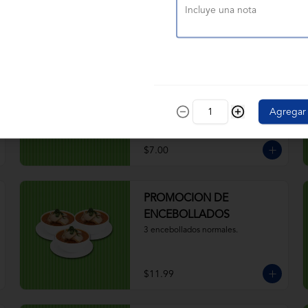
$4.50
JR. ENCEBOLLADO
CAMARÓN PESCADO
Camarón, pescado, caldo, yuca, 
Agregar
cebolla, aceite, hierbas. 
Acompañado de ají, canguil, chifle, 
limón y mostaza
$7.00
PROMOCION DE
ENCEBOLLADOS
3 encebollados normales.
$11.99