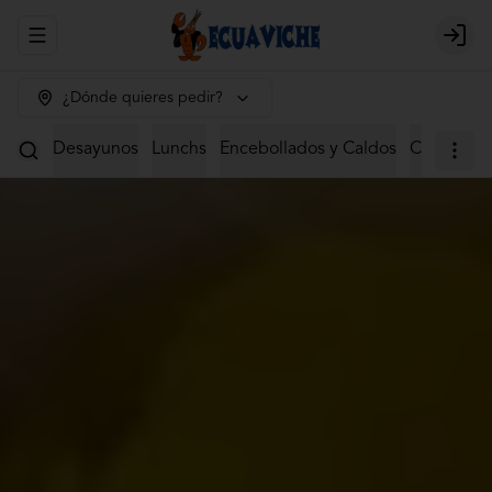
Abrir menu de navegación
Login
¿Dónde quieres pedir?
Desayunos
Lunchs
Encebollados y Caldos
Ceviches