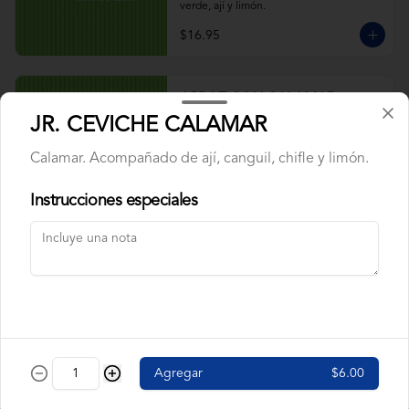
verde, ají y limón.
$16.95
ARROZ CON CALAMAR
Calamar, maduros y pimiento rojo, arveja. 
JR. CEVICHE CALAMAR
Acompañado de salsa verde, ají y limón.
Calamar. Acompañado de ají, canguil, chifle y limón.
Instrucciones especiales
$9.95
ARROZ CON CAMARÓN
Camarón, pimiento rojo, arveja, maduros. 
Acompañado de salsa verde, ají y limón.
$9.95
Agregar
$6.00