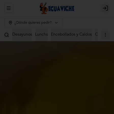
Abrir menu de navegación
Login
¿Dónde quieres pedir?
Desayunos
Lunchs
Encebollados y Caldos
Ceviches