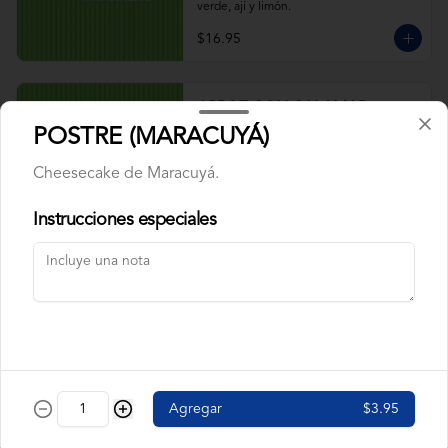
verde, ají y limón.
$16.95
ARROZ CON CALAMAR
Calamar, maduros y pimiento rojo, arveja. 
POSTRE (MARACUYÁ)
Acompañado de salsa verde, ají y limón.
Cheesecake de Maracuyá.
Instrucciones especiales
$9.95
ARROZ CON CAMARÓN
Camarón, pimiento rojo, arveja, maduros. 
Acompañado de salsa verde, ají y limón.
$9.95
Agregar
$3.95