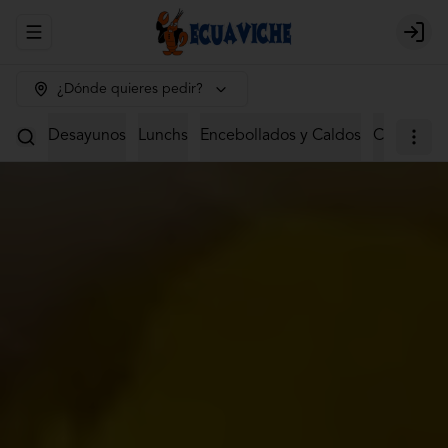
Abrir menu de navegación
Login
¿Dónde quieres pedir?
Desayunos
Lunchs
Encebollados y Caldos
Ceviches