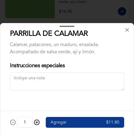
verde, ají y limón.
$16.95
ARROZ CON CALAMAR
PARRILLA DE CALAMAR
Calamar, maduros y pimiento rojo, arveja. 
Acompañado de salsa verde, ají y limón.
Calamar, patacones, un maduro, ensalada.
Acompañado de salsa verde, ají y limón.
Instrucciones especiales
$9.95
ARROZ CON CAMARÓN
Camarón, pimiento rojo, arveja, maduros. 
Acompañado de salsa verde, ají y limón.
$9.95
Agregar
$11.80