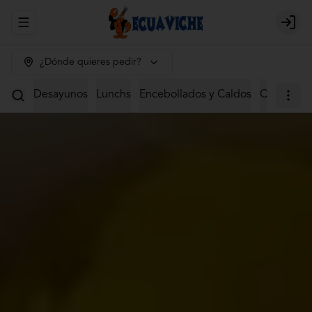
Abrir menu de navegación
Login
¿Dónde quieres pedir?
Desayunos
Lunchs
Encebollados y Caldos
Ceviches