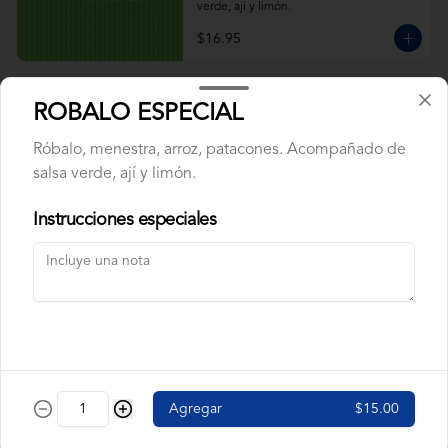
verde, ají y limón.
$16.95
ARROZ CON CALAMAR
ROBALO ESPECIAL
Calamar, maduros y pimiento rojo, arveja. 
Acompañado de salsa verde, ají y limón.
Róbalo, menestra, arroz, patacones. Acompañado de
salsa verde, ají y limón.
Instrucciones especiales
$9.95
ARROZ CON CAMARÓN
Camarón, pimiento rojo, arveja, maduros. 
Acompañado de salsa verde, ají y limón.
$9.95
Agregar
$15.00