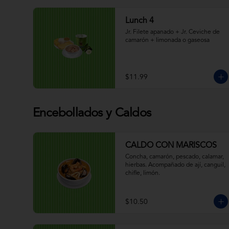
Lunch 4
Jr. Filete apanado + Jr. Ceviche de 
camarón + limonada o gaseosa
$11.99
Encebollados y Caldos
CALDO CON MARISCOS
Concha, camarón, pescado, calamar, 
hierbas. Acompañado de ají, canguil, 
chifle, limón.
$10.50