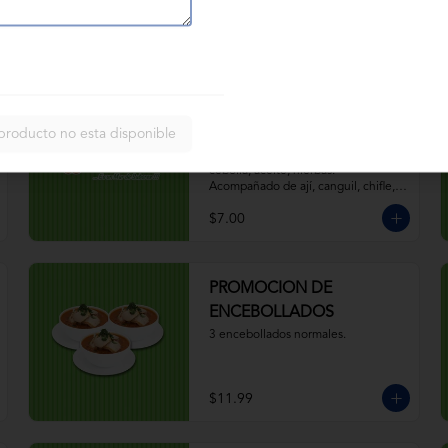
$4.50
JR. ENCEBOLLADO
CAMARÓN PESCADO
producto no esta disponible
Camarón, pescado, caldo, yuca, 
cebolla, aceite, hierbas. 
Acompañado de ají, canguil, chifle, 
limón y mostaza
$7.00
PROMOCION DE
ENCEBOLLADOS
3 encebollados normales.
$11.99