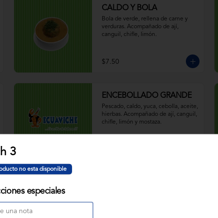
CALDO Y BOLA
Bola de verde, rellena de carne y 
verduras. Acompañado de ají, 
canguil, chifle, limón.
$7.50
ENCEBOLLADO GRANDE
Pescado, caldo, yuca, cebolla, aceite, 
hierbas. Acompañado de ají, canguil, 
chifle, limón y mostaza.
$5.50
h 3
oducto no esta disponible
ENCEBOLLADO NORMAL
cciones especiales
Pescado, caldo, yuca, cebolla, aceite, 
hierbas. Acompañado de ají, canguil, 
chifle, limón y mostaza.