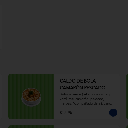
CALDO DE BOLA
CAMARÓN PESCADO
Bola de verde (rellena de carne y 
verduras), camarón, pescado, 
hierbas. Acompañado de ají, canguil, 
chifle, limón.
$12.95