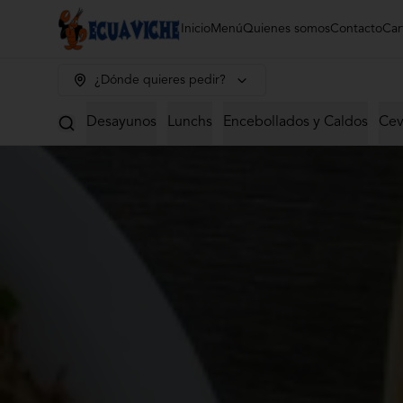
Inicio
Menú
Quienes somos
Contacto
Car
¿Dónde quieres pedir?
Desayunos
Lunchs
Encebollados y Caldos
Cev