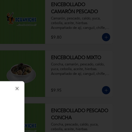
ENCEBOLLADO
CAMARÓN PESCADO
Camarón, pescado, caldo, yuca, 
cebolla, aceite, hierbas. 
Acompañado de ají, canguil, chifle, 
limón y mostaza.
$9.80
ENCEBOLLADO MIXTO
Concha, camarón, pescado, caldo, 
yuca, cebolla, aceite, hierbas. 
Acompañado de ají, canguil, chifle, 
limón y mostaza.
$9.95
Close
ENCEBOLLADO PESCADO
CONCHA
Concha, pescado, caldo, yuca, 
cebolla, aceite, hierbas. 