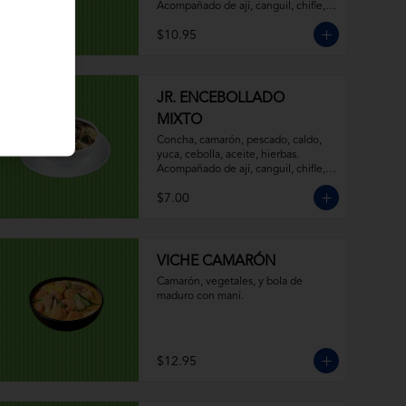
Acompañado de ají, canguil, chifle, 
limón y mostaza.
$10.95
JR. ENCEBOLLADO
MIXTO
Concha, camarón, pescado, caldo, 
yuca, cebolla, aceite, hierbas. 
Acompañado de ají, canguil, chifle, 
limón y mostaza.
$7.00
VICHE CAMARÓN
Camarón, vegetales, y bola de 
maduro con maní.
$12.95