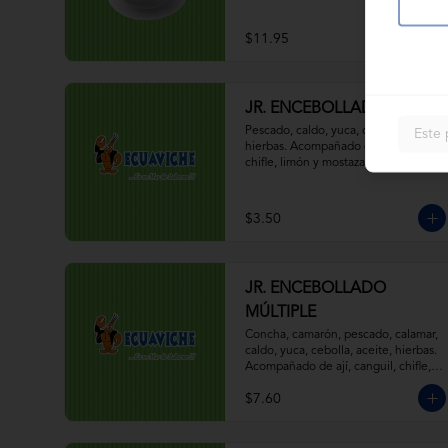
$11.95
JR. ENCEBOLLADO
Pescado, caldo, yuca, cebolla, aceite, 
Este 
hierbas. Acompañado de ají, canguil, 
chifle, limón y mostaza.
$3.50
JR. ENCEBOLLADO
MÚLTIPLE
Concha, camarón, pescado, calamar, 
caldo, yuca, cebolla, aceite, hierbas. 
Acompañado de ají, canguil, chifle, 
limón y mostaza.
$7.60