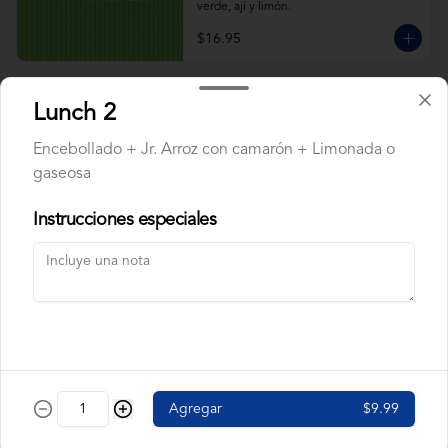
verde, ají y limón.
$16.95
ARROZ CON CALAMAR
Lunch 2
Calamar, maduros y pimiento rojo, arveja. 
Acompañado de salsa verde, ají y limón.
Encebollado + Jr. Arroz con camarón + Limonada o
gaseosa
Instrucciones especiales
$9.95
ARROZ CON CAMARÓN
Camarón, pimiento rojo, arveja, maduros. 
Acompañado de salsa verde, ají y limón.
$9.95
Agregar
$9.99