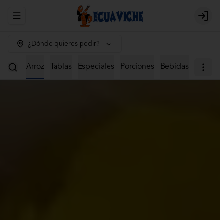
Abrir menu de navegación
Login
¿Dónde quieres pedir?
viches
Arroz
Tablas
Especiales
Porciones
Bebidas