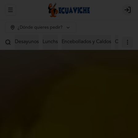
Abrir menu de navegación
Login
¿Dónde quieres pedir?
Desayunos
Lunchs
Encebollados y Caldos
Ceviches