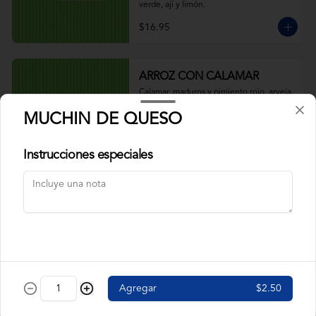
verde, ají y limón.
$16.95
ARROZ CON CALAMAR
Calamar, maduros y pimiento rojo, arveja. 
Acompañado de salsa verde, ají y limón.
MUCHIN DE QUESO
Instrucciones especiales
$9.95
ARROZ CON CAMARÓN
Camarón, pimiento rojo, arveja, maduros. 
Acompañado de salsa verde, ají y limón.
$9.95
Agregar
$2.50