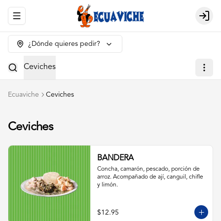
Abrir menu de navegación
Login
¿Dónde quieres pedir?
Ceviches
Ecuaviche
Ceviches
Ceviches
BANDERA
Concha, camarón, pescado, porción de 
arroz. Acompañado de ají, canguil, chifle 
y limón.
$12.95