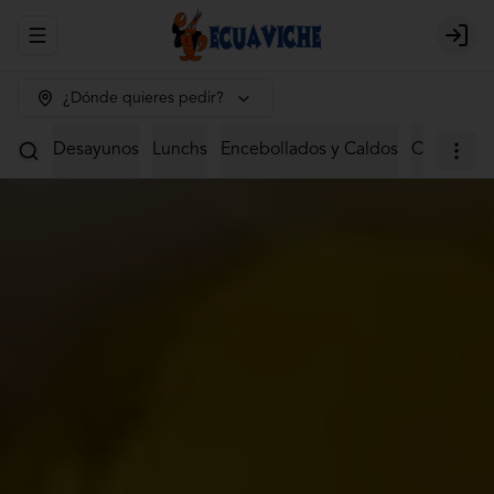
Abrir menu de navegación
Login
¿Dónde quieres pedir?
Desayunos
Lunchs
Encebollados y Caldos
Ceviches