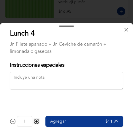
verde, ají y limón.
$16.95
ARROZ CON CALAMAR
Lunch 4
Calamar, maduros y pimiento rojo, arveja. 
Acompañado de salsa verde, ají y limón.
Jr. Filete apanado + Jr. Ceviche de camarón +
limonada o gaseosa
Instrucciones especiales
$9.95
ARROZ CON CAMARÓN
Camarón, pimiento rojo, arveja, maduros. 
Acompañado de salsa verde, ají y limón.
$9.95
Agregar
$11.99