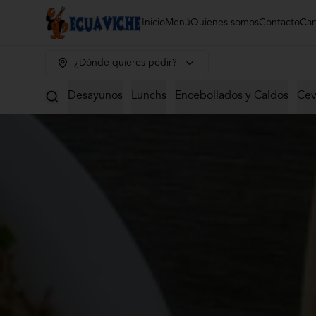
Inicio
Menú
Quienes somos
Contacto
Car
¿Dónde quieres pedir?
Desayunos
Lunchs
Encebollados y Caldos
Cev