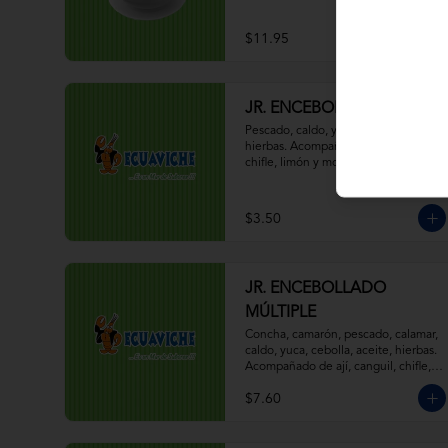
$11.95
JR. ENCEBOLLADO
Pescado, caldo, yuca, cebolla, aceite, 
hierbas. Acompañado de ají, canguil, 
chifle, limón y mostaza.
$3.50
JR. ENCEBOLLADO
MÚLTIPLE
Concha, camarón, pescado, calamar, 
caldo, yuca, cebolla, aceite, hierbas. 
Acompañado de ají, canguil, chifle, 
limón y mostaza.
$7.60