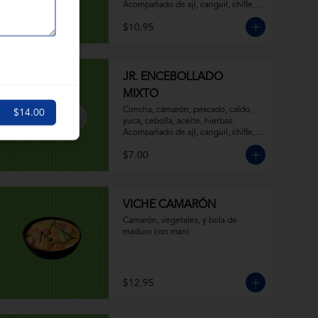
Acompañado de ají, canguil, chifle, 
limón y mostaza.
$10.95
JR. ENCEBOLLADO
MIXTO
Concha, camarón, pescado, caldo, 
$14.00
yuca, cebolla, aceite, hierbas. 
Acompañado de ají, canguil, chifle, 
limón y mostaza.
$7.00
VICHE CAMARÓN
Camarón, vegetales, y bola de 
maduro con maní.
$12.95