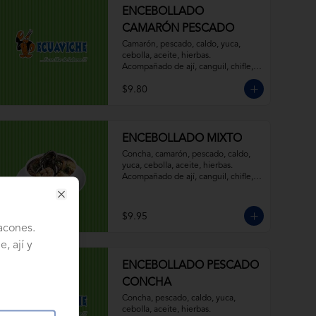
ENCEBOLLADO
CAMARÓN PESCADO
Camarón, pescado, caldo, yuca, 
cebolla, aceite, hierbas. 
Acompañado de ají, canguil, chifle, 
limón y mostaza.
$9.80
ENCEBOLLADO MIXTO
Concha, camarón, pescado, caldo, 
yuca, cebolla, aceite, hierbas. 
Acompañado de ají, canguil, chifle, 
limón y mostaza.
Close
$9.95
tacones.
, ají y
ENCEBOLLADO PESCADO
CONCHA
Concha, pescado, caldo, yuca, 
cebolla, aceite, hierbas. 