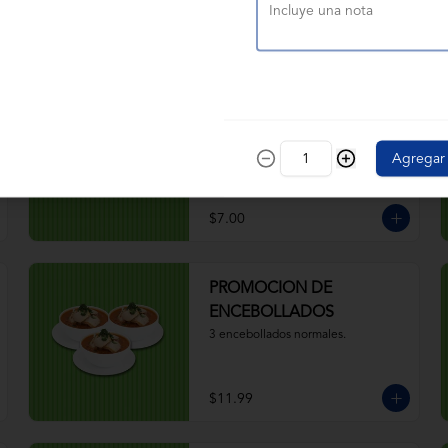
$4.50
JR. ENCEBOLLADO
CAMARÓN PESCADO
Camarón, pescado, caldo, yuca, 
Agregar
cebolla, aceite, hierbas. 
Acompañado de ají, canguil, chifle, 
limón y mostaza
$7.00
PROMOCION DE
ENCEBOLLADOS
3 encebollados normales.
$11.99