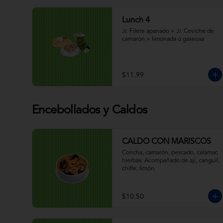
Lunch 4
Jr. Filete apanado + Jr. Ceviche de 
camarón + limonada o gaseosa
$11.99
Encebollados y Caldos
CALDO CON MARISCOS
Concha, camarón, pescado, calamar, 
hierbas. Acompañado de ají, canguil, 
chifle, limón.
$10.50