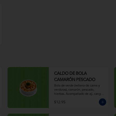
CALDO DE BOLA
CAMARÓN PESCADO
Bola de verde (rellena de carne y 
verduras), camarón, pescado, 
hierbas. Acompañado de ají, canguil, 
chifle, limón.
$12.95